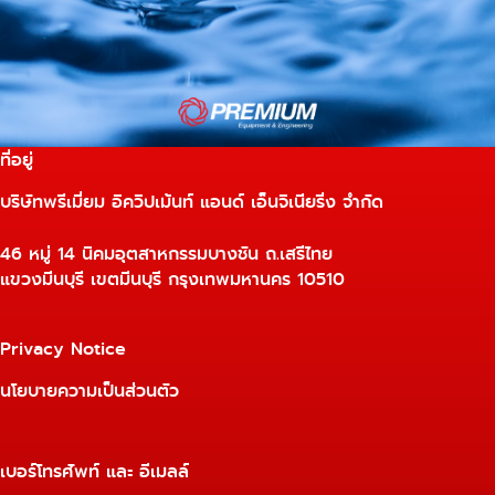
ที่อยู่
บริษัทพรีเมี่ยม อิควิปเม้นท์ แอนด์ เอ็นจิเนียริ่ง จำกัด
46 หมู่ 14 นิคมอุตสาหกรรมบางชัน ถ.เสรีไทย
แขวงมีนบุรี เขตมีนบุรี กรุงเทพมหานคร 10510
Privacy Notice
นโยบายความเป็นส่วนตัว
เบอร์โทรศัพท์ และ อีเมลล์