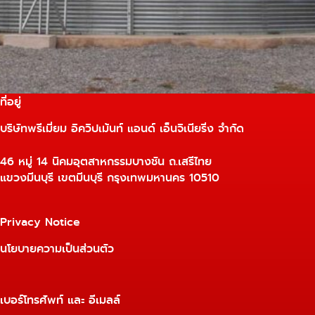
ที่อยู่
บริษัทพรีเมี่ยม อิควิปเม้นท์ แอนด์ เอ็นจิเนียริ่ง จำกัด
46 หมู่ 14 นิคมอุตสาหกรรมบางชัน ถ.เสรีไทย
แขวงมีนบุรี เขตมีนบุรี กรุงเทพมหานคร 10510
Privacy Notice
นโยบายความเป็นส่วนตัว
เบอร์โทรศัพท์ และ อีเมลล์