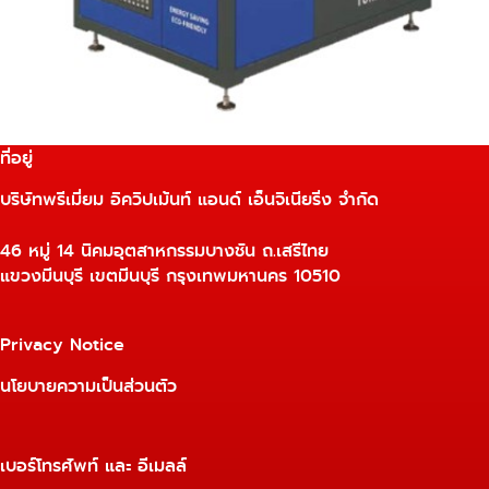
ที่อยู่
บริษัทพรีเมี่ยม อิควิปเม้นท์ แอนด์ เอ็นจิเนียริ่ง จำกัด
46 หมู่ 14 นิคมอุตสาหกรรมบางชัน ถ.เสรีไทย
แขวงมีนบุรี เขตมีนบุรี กรุงเทพมหานคร 10510
Privacy Notice
นโยบายความเป็นส่วนตัว
เบอร์โทรศัพท์ และ อีเมลล์