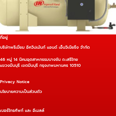
ที่อยู่
บริษัทพรีเมี่ยม อิควิปเม้นท์ แอนด์ เอ็นจิเนียริ่ง จำกัด
46 หมู่ 14 นิคมอุตสาหกรรมบางชัน ถ.เสรีไทย
แขวงมีนบุรี เขตมีนบุรี กรุงเทพมหานคร 10510
Privacy Notice
นโยบายความเป็นส่วนตัว
เบอร์โทรศัพท์ และ อีเมลล์