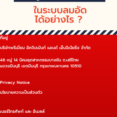
ที่อยู่
บริษัทพรีเมี่ยม อิควิปเม้นท์ แอนด์ เอ็นจิเนียริ่ง จำกัด
46 หมู่ 14 นิคมอุตสาหกรรมบางชัน ถ.เสรีไทย
แขวงมีนบุรี เขตมีนบุรี กรุงเทพมหานคร 10510
Privacy Notice
นโยบายความเป็นส่วนตัว
เบอร์โทรศัพท์ และ อีเมลล์